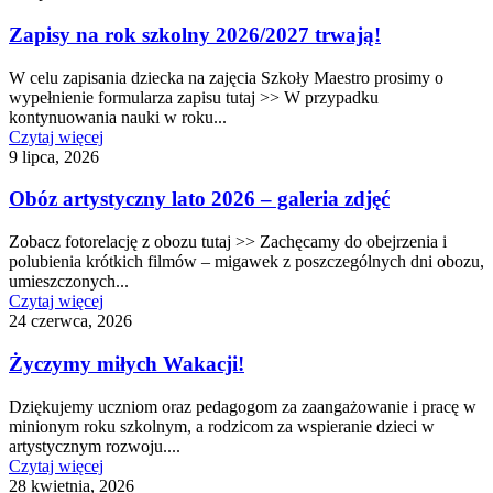
Zapisy na rok szkolny 2026/2027 trwają!
W celu zapisania dziecka na zajęcia Szkoły Maestro prosimy o
wypełnienie formularza zapisu tutaj >> W przypadku
kontynuowania nauki w roku...
Czytaj więcej
9 lipca, 2026
Obóz artystyczny lato 2026 – galeria zdjęć
Zobacz fotorelację z obozu tutaj >> Zachęcamy do obejrzenia i
polubienia krótkich filmów – migawek z poszczególnych dni obozu,
umieszczonych...
Czytaj więcej
24 czerwca, 2026
Życzymy miłych Wakacji!
Dziękujemy uczniom oraz pedagogom za zaangażowanie i pracę w
minionym roku szkolnym, a rodzicom za wspieranie dzieci w
artystycznym rozwoju....
Czytaj więcej
28 kwietnia, 2026