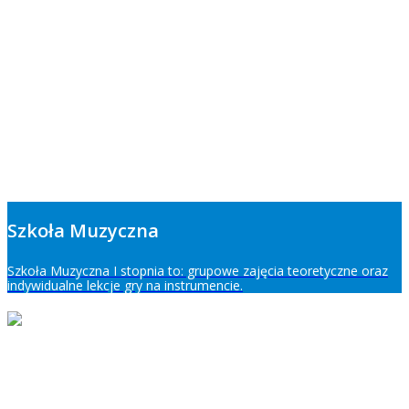
Szkoła Muzyczna
Szkoła Muzyczna I stopnia to: grupowe zajęcia teoretyczne oraz
indywidualne lekcje gry na instrumencie.