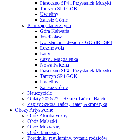
Piaseczno SP4 i Przystanek Muzyki
Tarczyn SP i GOK
Uwieliny
Zalesie Górne
Plan zajęć tanecznych
Góra Kalwaria
Józefosław
Konstancin – Jeziorna GOSIR i SP3
Lesznowola
Łady
Łazy / Magdalenka
Nowa Iwiczna
Piaseczno SP4 i Przystanek Muzyki
Tarczyn SP i GOK
Uwieliny
Zalesie Górne
Nauczyciele
Opłaty 2026/27 – Szkoła Tańca i Baletu
Zapisy Szkoła Tańca, Balet, Akrobatyka
Obozy Artystyczne
Obóz Akrobatyczny
Obóz Malarski
Obóz Muzyczny
Obóz Taneczny
Poradniki, regulaminy, pytania rodziców