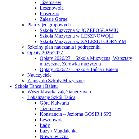
Józefosław
Lesznowola
Piaseczno
Zalesie Górne
Plan zajęć grupowych
Szkoła Muzyczna w JÓZEFOSŁAWIU
Szkoła Muzyczna w LESZNOWOLI
Szkoła Muzyczna w ZALESIU GÓRNYM
Szkolny plan nauczania i podręczniki
Opłaty 2026/2027
Opłaty 2026/27 – Szkoła Muzyczna, Warsztaty
muzyczne, Zerówka muzyczna
Opłaty 2026/27 – Szkoła Tańca i Baletu
Nauczyciele
Zapisy do Szkoły Muzycznej
Szkoła Tańca i Baletu
Wyszukiwarka zajęć tanecznych
Lokalizacje Szkół Tańca
Góra Kalwaria
Józefosław
Konstancin – Jeziorna GOSIR i SP3
Lesznowola
Łady
Łazy / Magdalenka
Nowa Iwiczna