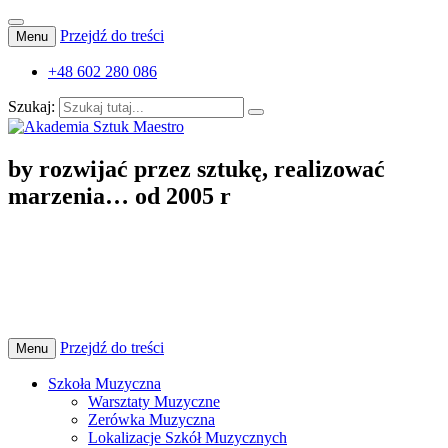
Przejdź do treści
Menu
+48 602 280 086
Szukaj:
Szkoła Muzyczna I stopnia, Szkoła Tańca i Baletu, Obozy
by rozwijać przez sztukę, realizować
Akademia Sztuk Maestro
Artystyczne
marzenia… od 2005 r
Przejdź do treści
Menu
Szkoła Muzyczna
Warsztaty Muzyczne
Zerówka Muzyczna
Lokalizacje Szkół Muzycznych