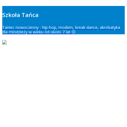
Szkoła Tańca
Taniec nowoczesny - hip-hop, modern, break dance, akrobatyka
dla młodzieży w wieku od około 7 lat 😉